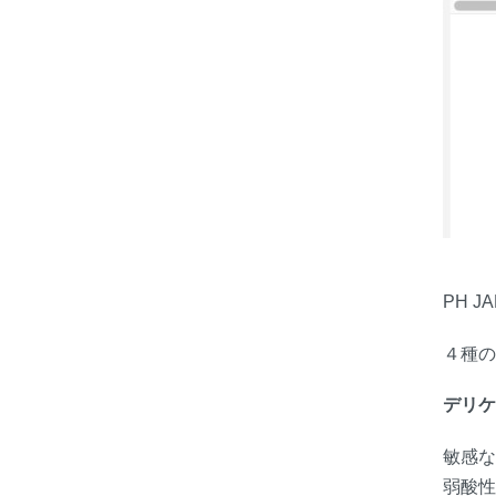
PH 
４種の
デリケ
敏感な
弱酸性