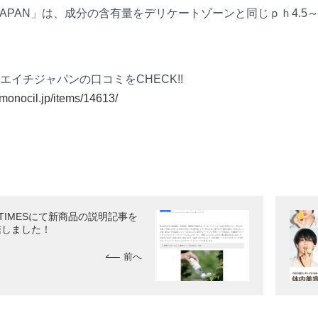
JAPAN」は、成分の含有量をデリケートゾーンと同じｐｈ4.5
イエイチジャパンの口コミをCHECK!!
//monocil.jp/items/14613/
 TIMESにて新商品の説明記事を
信しました！
前へ