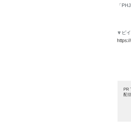
「PH
🔽ピ
https:
PR
配