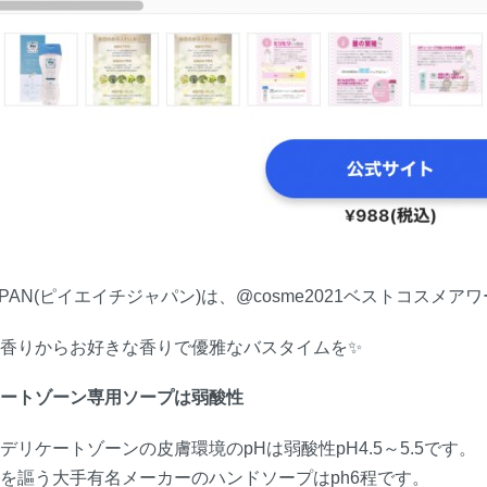
JAPAN(ピイエイチジャパン)は、@cosme2021ベストコス
香りからお好きな香りで優雅なバスタイムを✨
ートゾーン専用ソープは弱酸性
デリケートゾーンの皮膚環境のpHは弱酸性pH4.5～5.5です。
を謳う大手有名メーカーのハンドソープはph6程です。