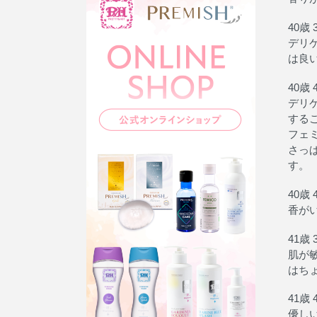
40歳 
デリ
は良
40歳 
デリ
する
フェ
さっ
す。
40歳 
香が
41歳 
肌が
はち
41歳 
優し