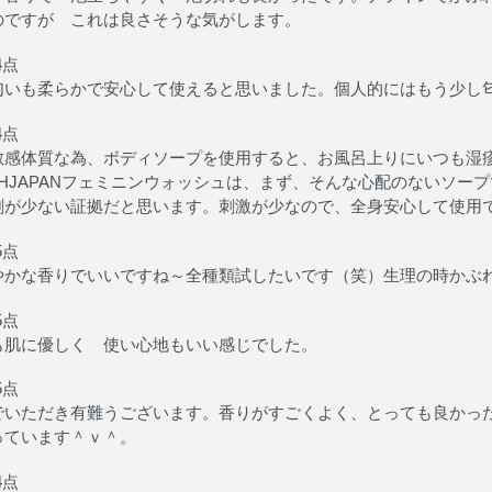
のですが これは良さそうな気がします。
4点
匂いも柔らかで安心して使えると思いました。個人的にはもう少し
4点
敏感体質な為、ボディソープを使用すると、お風呂上りにいつも湿
pHJAPANフェミニンウォッシュは、まず、そんな心配のないソー
剤が少ない証拠だと思います。刺激が少なので、全身安心して使用
5点
やかな香りでいいですね～全種類試したいです（笑）生理の時かぶ
5点
も肌に優しく 使い心地もいい感じでした。
5点
でいただき有難うございます。香りがすごくよく、とっても良かっ
っています＾ｖ＾。
4点