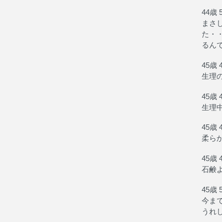
44歳 
まさ
た・
るん
45歳 
生理
45歳 
生理
45歳 
柔ら
45歳 
石鹸
45歳 
今ま
うれ