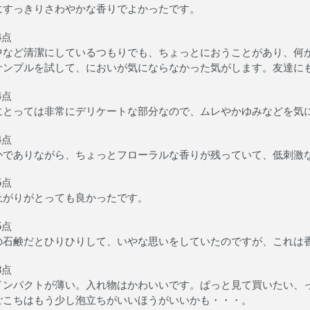
にすっきりさわやかな香りでよかったです。
4点
中など清潔にしているつもりでも、ちょっとにおうことがあり、何
サンプルを試して、においが気にならなかった気がします。友達に
4点
にとっては非常にデリケートな部分なので、ムレやかゆみなどを気
4点
かでありながら、ちょっとフローラルな香りが残っていて、低刺激
5点
上がりがとっても良かったです。
5点
の石鹸だとひりひりして、いやな思いをしていたのですが、これは
3点
インパクトが薄い。入れ物はかわいいです。ぱっと見て買いたい、
ごこちはもう少し泡立ちがいいほうがいいかも・・・。