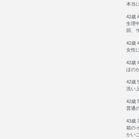
本当
42歳 
生理
回、
42歳 
女性
42歳 
ほの
42歳 
洗い
42歳 
普通
43歳 
箱の
かい