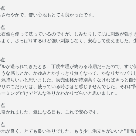
4点
もさわやかで、使い心地もとても良かったです。
4点
は石鹸を使って洗っているのですが、しみたりして肌に刺激が強す
もよく、さっぱりするけど強い刺激もなく、安心して使えました。
。
5点
プルが送られてきたとき、丁度生理が終わる時期だったので、すぐ
ような感じとか、かゆみとかすっきり無くなって、かなりサッパリ
り気持ちいいと思いました。実売価格が特別高くなければきっと自
香りのこだわりは、使っている時さほど感じませんでした。それに
ネーミングだけでどんな香りかわかりづらいと思いました。
4点
に引かれました。気になる日も、これで安心です。
4点
心地が良く、とても良い香りでした。もう少し泡立ちがいいと”非常