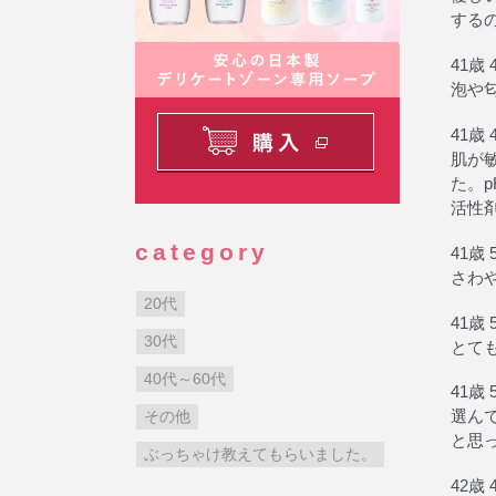
する
41歳 
泡や
41歳 
肌が
た。
活性
category
41歳 
さわ
20代
41歳 
30代
とて
40代～60代
41歳 
その他
選ん
と思
ぶっちゃけ教えてもらいました。
42歳 