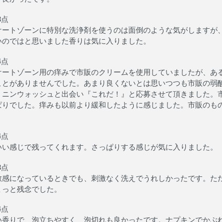
3点
ケートゾーンに特別な洗浄剤を使うのは面倒のような気がしますが
いのではと思いました香りは気に入りました。
4点
ケートゾーン用の痒みで市販のクリームを使用していましたが、あ
ことがありませんでした。あまり良くないとは思いつつも市販の弱
ミニンウォッシュと出会い『これだ！』と応募させて頂きました。
ぱりでした。痒みも以前より緩和したように感じました。市販のも
4点
いい感じで残ってくれます。さっぱりする感じが気に入りました。
3点
敏感になっているときでも、刺激なく洗えでうれしかったです。た
ょっと残念でした。
4点
い香りで 泡立ちやすく 泡切れも良かったです。ナプキンでかぶ