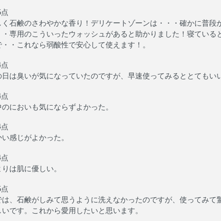
5点
しく石鹸のさわやかな香り！デリケートゾーンは・・・確かに普段
・・専用のこういったウォッシュがあると助かりました！寝ている
で・・これなら弱酸性で安心して使えます！。
4点
の日は臭いが気になっていたのですが、早速使ってみるととてもい
4点
中のにおいも気にならずよかった。
4点
かい感じがよかった。
4点
よりは肌に優しい。
5点
では、石鹸がしみて思うように洗えなかったのですが、使ってみて
しいです。これから愛用したいと思います。