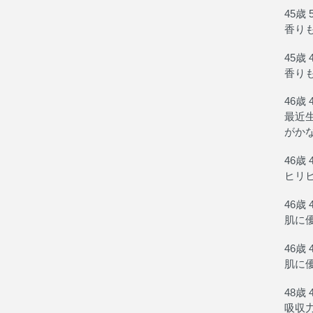
45歳 
香り
45歳 
香り
46歳 
最近
がか
46歳 
ヒリ
46歳 
肌に
46歳 
肌に
48歳 
吸収