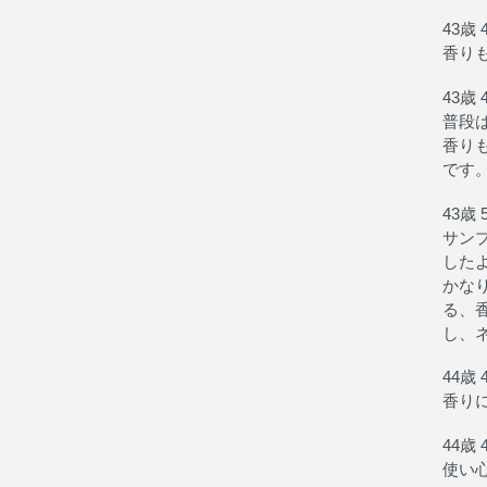
43歳 
香り
43歳 
普段
香り
です
43歳 
サン
した
かな
る、
し、
44歳 
香り
44歳 
使い