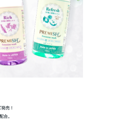
ズ発売！
配合。